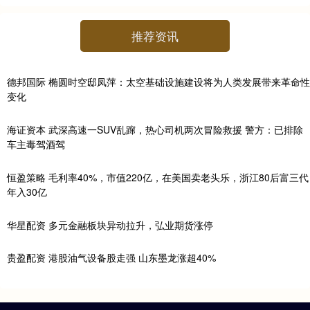
推荐资讯
德邦国际 椭圆时空邸凤萍：太空基础设施建设将为人类发展带来革命性
变化
海证资本 武深高速一SUV乱蹿，热心司机两次冒险救援 警方：已排除
车主毒驾酒驾
恒盈策略 毛利率40%，市值220亿，在美国卖老头乐，浙江80后富三代
年入30亿
华星配资 多元金融板块异动拉升，弘业期货涨停
贵盈配资 港股油气设备股走强 山东墨龙涨超40%