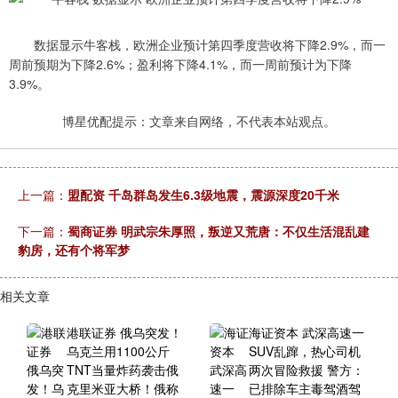
数据显示牛客栈，欧洲企业预计第四季度营收将下降2.9%，而一
周前预期为下降2.6%；盈利将下降4.1%，而一周前预计为下降
3.9%。
博星优配提示：文章来自网络，不代表本站观点。
上一篇：
盟配资 千岛群岛发生6.3级地震，震源深度20千米
下一篇：
蜀商证券 明武宗朱厚照，叛逆又荒唐：不仅生活混乱建
豹房，还有个将军梦
相关文章
港联证券 俄乌突发！
海证资本 武深高速一
乌克兰用1100公斤
SUV乱蹿，热心司机
TNT当量炸药袭击俄
两次冒险救援 警方：
克里米亚大桥！俄称
已排除车主毒驾酒驾