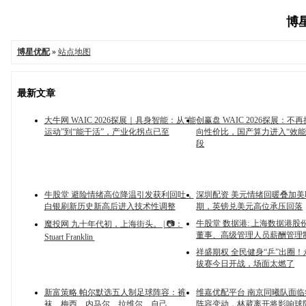
博星
博星优配
»
站点地图
最新文章
大牛网 WAIC 2026探展｜具身智能：从“能
创赢盘 WAIC 2026探展：不
运动”到“能干活”，产业化拐点已至
向性价比，国产算力进入“效能
段
牛股堂 避险情绪高位降温引发获利回吐，
深圳配资 美元情绪回暖叠加
白银刷新历史新高后进入技术性调整
期，英镑兑美元高位承压回落
牛股堂 数据港: 上海数据港股
魔投网 九十年代初，上海街头。 | 📷：
董事、高级管理人员薪酬管理
Stuart Franklin ​
祥盛期权 全民健身“乒”出圈
拔赛今日开战，场面太燃了
新富策略 帕尔默选五人制足球阵容：裤
维嘉优配平台 南京同曦队面
袜、梅西、内马尔、拉维尔、自己
阵容变动，林葳离开将影响球