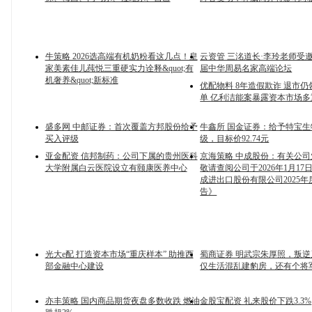
牛策略 2026选高端有机奶粉看这几点！皇
云资管 三洺道长·李玲老师受
家美素佳儿莼悦三重硬实力诠释&quot;有
届中华周易名家高端论坛
机奢养&quot;新标准
优配物料 8年造假欺诈 退市仍
单 亿利洁能案暴露资本市场多
盛多网 中邮证券：首次覆盖方邦股份给予
牛鑫所 国金证券：给予特宝
买入评级
级，目标价92.74元
亚金配资 信邦制药：公司下属的贵州医科
京海策略 中成股份：有关公
大学附属白云医院设立有颐康医养中心
敬请查阅公司于2026年1月1
成进出口股份有限公司2025
告》
光大e配 打造资本市场“重庆样本” 助推西
蜀商证券 明武宗朱厚照，叛
部金融中心建设
仅生活混乱建豹房，还有个将
亦丰策略 国内商品期货夜盘多数收跌 燃油
金股宝配资 礼来股价下跌3.3%