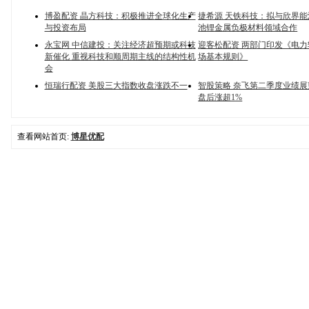
博盈配资 晶方科技：积极推进全球化生产
捷希源 天铁科技：拟与欣界
与投资布局
池锂金属负极材料领域合作
永宝网 中信建投：关注经济超预期或科技
迎客松配资 两部门印发《电
新催化 重视科技和顺周期主线的结构性机
场基本规则》
会
恒瑞行配资 美股三大指数收盘涨跌不一
智股策略 奈飞第二季度业绩
盘后涨超1%
查看网站首页:
博星优配