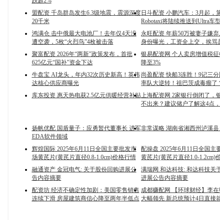
跌超2%
盟配资 千岛群岛发生6.3级地震，震源深度
日斗配资 小鹏汽车：3月起，第
20千米
Robotaxi将陆续推送到Ultra车
鸿满仓 击中俄最大电池厂！去年仅4天没
永旺配资 年薪50万被妻子嫌
遭空袭，5枚“火烈鸟”4枚被击落
身份曝光，工资全上交，挨骂
聚富配资 2026年“两新”政策发布，首批
银易配资网 个人卖房增值税征
625亿元“国补”资金下达
降至3%
牛盘宝 AI龙头，年内32次历史新高！英伟
尚盈配资 快船3连胜！9记三
达核心供应商曝光
率队大逆转！祖巴茨成毒瘤了
库东投资 惠天热电获2.5亿元供暖经营补贴
上海配资网 2家银行倒闭了，
不出来？建议储户了解这4点
扬帆优配 国盾量子：应勇暂代董事长 进军
非常谋略 湖南省湘西州泸溪
EDA软件领域
辉煌国际 2025年6月11日全国主要批发市
配操盘 2025年6月11日全国
场黄芪片(黄芪片直径0.8-1.0cm)价格行情
黄芪片(黄芪片直径1.0-1.2cm
融通资产 金冠电气: 关于股份回购进展公
满瑞网 和达科技: 和达科技关
告内容摘要
进展公告内容摘要
配资坊 经济不确定性加剧：美国零售销售
成都赚配网 【环球财经】李
连续下滑 房屋建筑商信心降至两年半低点
大幅领先 新总统预计4日直接