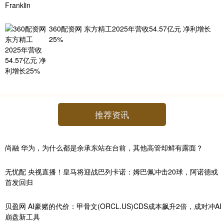
360配资网 东方精工2025年营收54.57亿元 净利增长
25%
推荐资讯
尚融 华为，为什么都是余承东站在台前，其他高管却鲜有露面？
无忧配 央视直播！皇马将迎战巴列卡诺：姆巴佩冲击20球，阿诺德或
首发回归
贝盈网 AI豪赌的代价：甲骨文(ORCL.US)CDS成本飙升2倍，成对冲AI
崩盘新工具