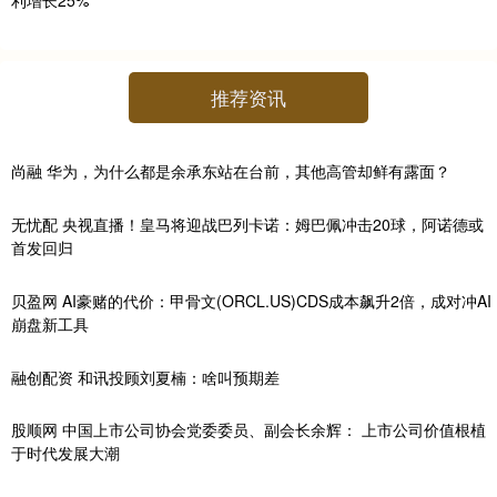
推荐资讯
尚融 华为，为什么都是余承东站在台前，其他高管却鲜有露面？
无忧配 央视直播！皇马将迎战巴列卡诺：姆巴佩冲击20球，阿诺德或
首发回归
贝盈网 AI豪赌的代价：甲骨文(ORCL.US)CDS成本飙升2倍，成对冲AI
崩盘新工具
融创配资 和讯投顾刘夏楠：啥叫预期差
股顺网 中国上市公司协会党委委员、副会长余辉： 上市公司价值根植
于时代发展大潮