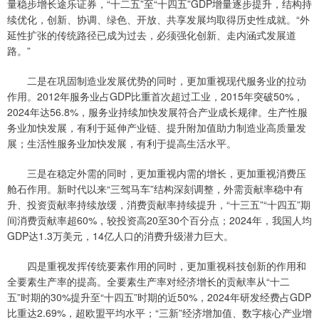
量稳步增长途乐证券，“十二五”至“十四五”GDP增量逐步提升，结构持
续优化，创新、协调、绿色、开放、共享发展均取得历史性成就。“外
延性扩张的传统路径已成为过去，必须强化创新、走内涵式发展道
路。”
二是在巩固制造业发展优势的同时，更加重视现代服务业的拉动
作用。2012年服务业占GDP比重首次超过工业，2015年突破50%，
2024年达56.8%，服务业持续加快发展符合产业成长规律。生产性服
务业加快发展，有利于延伸产业链、提升附加值助力制造业高质量发
展；生活性服务业加快发展，有利于提高生活水平。
三是在稳定外需的同时，更加重视内需的增长，更加重视消费压
舱石作用。新时代以来“三驾马车”结构深刻调整，外需贡献率稳中有
升、投资贡献率持续放缓，消费贡献率持续提升，“十三五”“十四五”期
间消费贡献率超60%，较投资高20至30个百分点；2024年，我国人均
GDP达1.3万美元，14亿人口的消费升级潜力巨大。
四是重视发挥传统要素作用的同时，更加重视科技创新的作用和
全要素生产率的提高。全要素生产率对经济增长的贡献率从“十二
五”时期的30%提升至“十四五”时期的近50%，2024年研发经费占GDP
比重达2.69%，超欧盟平均水平；“三新”经济增加值、数字核心产业增