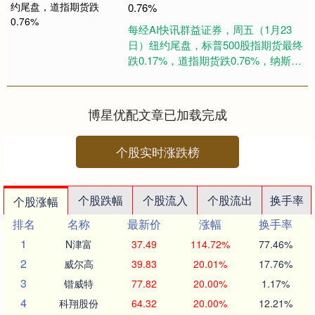
0.76%
每经AI快讯群益证券，周五（1月23
日）纽约尾盘，标普500股指期货最终
跌0.17%，道指期货跌0.76%，纳斯达
克100股指期货涨0.08%。罗素2000股
指....
博星优配文章已加载完成
个股实时涨跌榜
个股跌幅
个股流入
个股流出
换手率
个股涨幅
排名
名称
最新价
涨幅
换手率
1
N津富
37.49
114.72%
77.46%
2
威尔高
39.83
20.01%
17.76%
3
锴威特
77.82
20.00%
1.17%
4
科翔股份
64.32
20.00%
12.21%