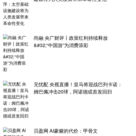
尚融 央广财评丨政策红利持续释放
&#32;“中国游”为消费添彩
无忧配 央视直播！皇马将迎战巴列卡诺：
姆巴佩冲击20球，阿诺德或首发回归
贝盈网 AI豪赌的代价：甲骨文