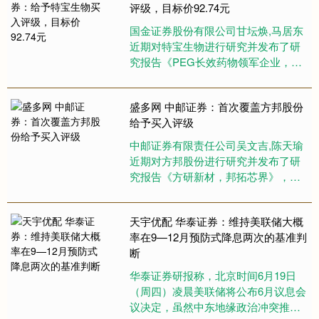
评级，目标价92.74元
国金证券股份有限公司甘坛焕,马居东
近期对特宝生物进行研究并发布了研
究报告《PEG长效药物领军企业，益
佩生打造第二增长曲线》，给予特宝
生物买入评级，目标价92.7....
盛多网 中邮证券：首次覆盖方邦股份
给予买入评级
中邮证券有限责任公司吴文吉,陈天瑜
近期对方邦股份进行研究并发布了研
究报告《方研新材，邦拓芯界》，首
次覆盖方邦股份给予买入评级。 方邦
股份(688020) 投资要....
天宇优配 华泰证券：维持美联储大概
率在9—12月预防式降息两次的基准判
断
华泰证券研报称，北京时间6月19日
（周四）凌晨美联储将公布6月议息会
议决定，虽然中东地缘政治冲突推高