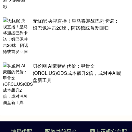
无忧配 央视直播！皇马将迎战巴列卡诺：
姆巴佩冲击20球，阿诺德或首发回归
贝盈网 AI豪赌的代价：甲骨文
(ORCL.US)CDS成本飙升2倍，成对冲AI崩
盘新工具
博星优配
配资炒股平台
网上正规实盘配