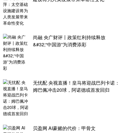
尚融 央广财评丨政策红利持续释放
&#32;“中国游”为消费添彩
无忧配 央视直播！皇马将迎战巴列卡诺：
姆巴佩冲击20球，阿诺德或首发回归
贝盈网 AI豪赌的代价：甲骨文