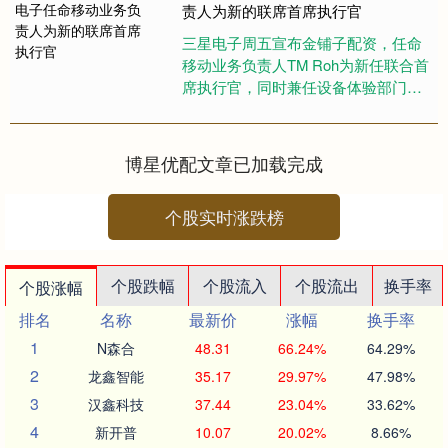
责人为新的联席首席执行官
三星电子周五宣布金铺子配资，任命
移动业务负责人TM Roh为新任联合首
席执行官，同时兼任设备体验部门负
责人。该部门负责监管三星的手机、
电视及家电业务。 此次任命....
博星优配文章已加载完成
个股实时涨跌榜
个股跌幅
个股流入
个股流出
换手率
个股涨幅
排名
名称
最新价
涨幅
换手率
1
N森合
48.31
66.24%
64.29%
2
龙鑫智能
35.17
29.97%
47.98%
3
汉鑫科技
37.44
23.04%
33.62%
4
新开普
10.07
20.02%
8.66%